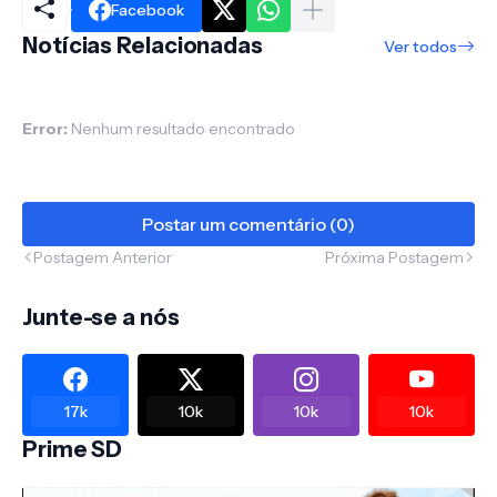
Facebook
Notícias Relacionadas
Ver todos
Error:
Nenhum resultado encontrado
Postar um comentário (0)
Postagem Anterior
Próxima Postagem
Junte-se a nós
17k
10k
10k
10k
Prime SD