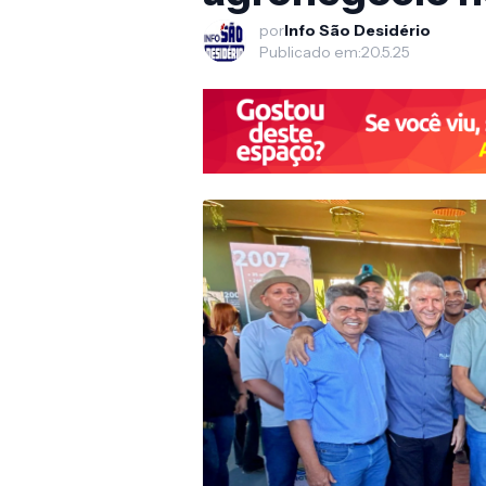
por
Info São Desidério
Publicado em:
20.5.25