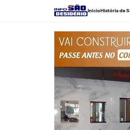
Início
História de 