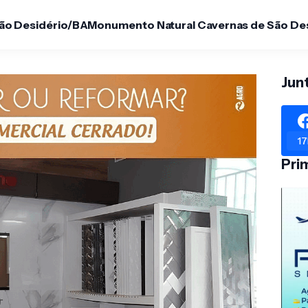
São Desidério/BA
Monumento Natural Cavernas de São De
Jun
17
Pri