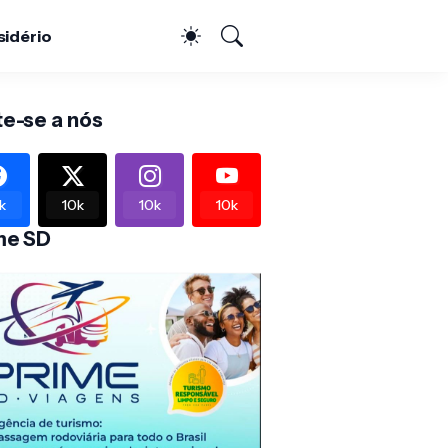
sidério
te-se a nós
k
10k
10k
10k
me SD