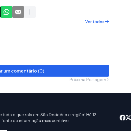
Ver todos
r um comentário (0)
Próxima Postagem
e tudo o que rola em São Desidério e região! Há 12
 fonte de informação mais confiável.