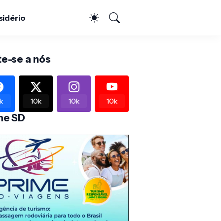
sidério
te-se a nós
k
10k
10k
10k
me SD