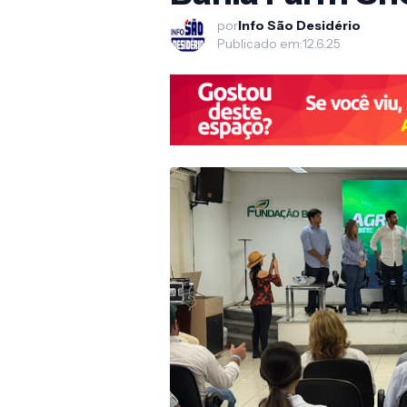
por
Info São Desidério
Publicado em:
12.6.25