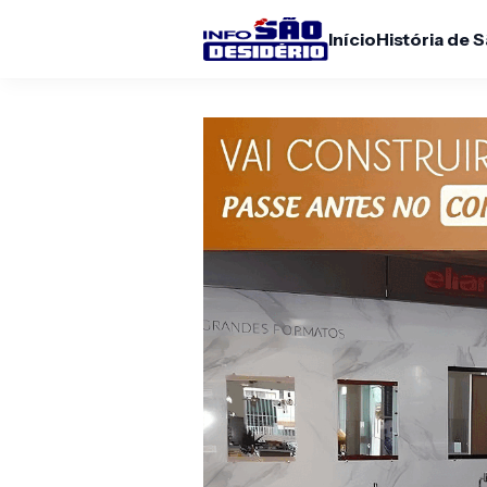
Início
História de 