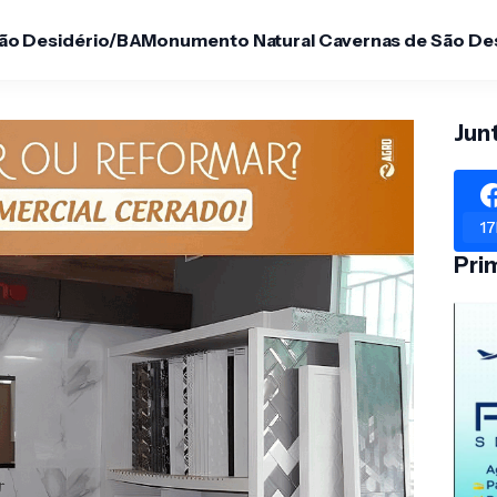
São Desidério/BA
Monumento Natural Cavernas de São De
Jun
17
Pri