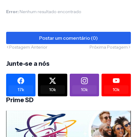
Error:
Nenhum resultado encontrado
Postar um comentário (0)
Postagem Anterior
Próxima Postagem
Junte-se a nós
17k
10k
10k
10k
Prime SD