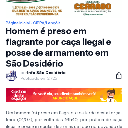
Página inicial
CIPPA/Lençóis
Homem é preso em
flagrante por caça ilegal e
posse de armamento em
São Desidério
por
Info São Desidério
Publicado em:
2.7.25
Um homem foi preso em flagrante na tarde desta terça-
feira (01/07), por volta das 16h40, por prática de caça
ilegal e posse irregular de armas de fogo no povoado de