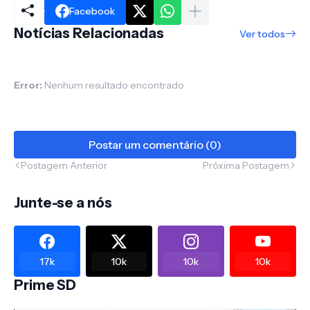
Facebook
Notícias Relacionadas
Ver todos
Error:
Nenhum resultado encontrado
Postar um comentário (0)
Postagem Anterior
Próxima Postagem
Junte-se a nós
17k
10k
10k
10k
Prime SD