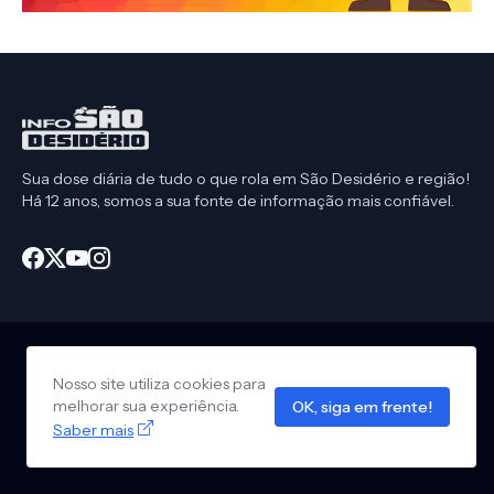
Sua dose diária de tudo o que rola em São Desidério e região!
Há 12 anos, somos a sua fonte de informação mais confiável.
Nosso site utiliza cookies para
Início
CEP São Desidério
Política de Privacidade
melhorar sua experiência.
OK, siga em frente!
Anuncie em nosso site
Design by -
Info São Desidério
Saber mais