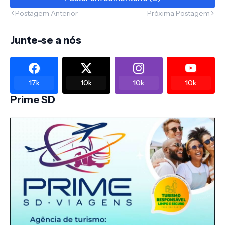
Postagem Anterior
Próxima Postagem
Junte-se a nós
17k
10k
10k
10k
Prime SD