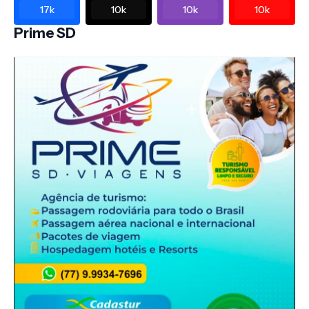
17k
10k
10k
10k
Prime SD