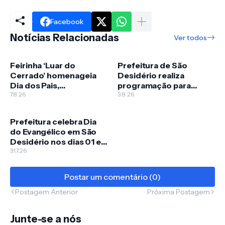
Facebook
Notícias Relacionadas
Ver todos
Feirinha ‘Luar do
Prefeitura de São
Cerrado’ homenageia
Desidério realiza
Dia dos Pais,
programação para
comemorado em 09 de
7.8.26
celebrar o Dia do
3.8.26
agosto
Evangélico
Prefeitura celebra Dia
do Evangélico em São
Desidério nos dias 01 e
02 de agosto com
31.7.26
pregação e shows
musicais
Postar um comentário (0)
Postagem Anterior
Próxima Postagem
Junte-se a nós