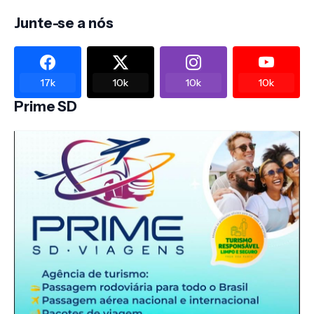
Junte-se a nós
17k
10k
10k
10k
Prime SD