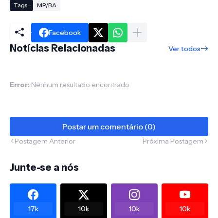
Tags:
MP/BA
Facebook
Notícias Relacionadas
Ver todos
Error:
Nenhum resultado encontrado
Postar um comentário (0)
Postagem Anterior
Próxima Postagem
Junte-se a nós
17k
10k
10k
10k