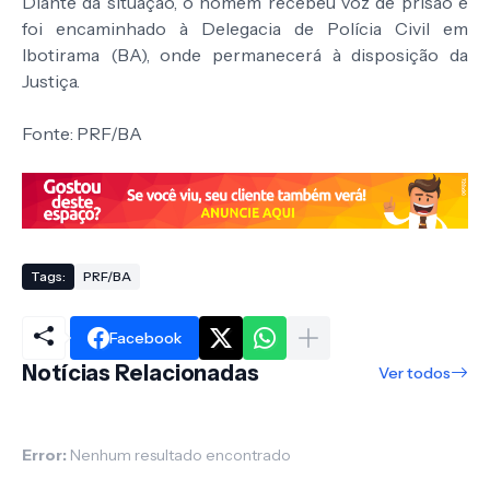
Diante da situação, o homem recebeu voz de prisão e
foi encaminhado à Delegacia de Polícia Civil em
Ibotirama (BA), onde permanecerá à disposição da
Justiça.
Fonte: PRF/BA
Tags:
PRF/BA
Facebook
Notícias Relacionadas
Ver todos
Error:
Nenhum resultado encontrado