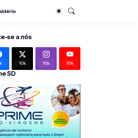
sidério
te-se a nós
k
10k
10k
10k
me SD