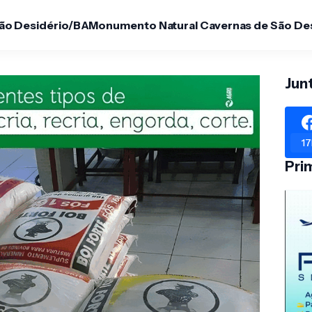
São Desidério/BA
Monumento Natural Cavernas de São De
Jun
17
Pri