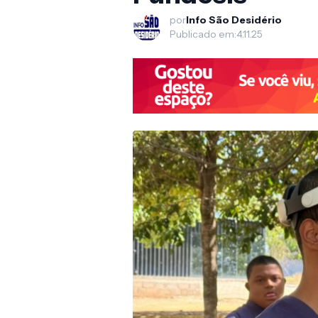
por
Info São Desidério
Publicado em:
4.11.25