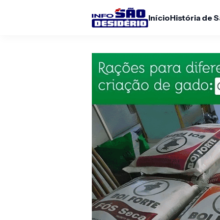
Início
História de 