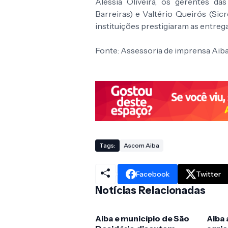
Aléssia Oliveira, os gerentes d
Barreiras) e Valtério Queirós (Sic
instituições prestigiaram as entrega
Fonte: Assessoria de imprensa Aib
Tags:
Ascom Aiba
Facebook
Twitter
Notícias Relacionadas
Aiba e município de São
Aiba 