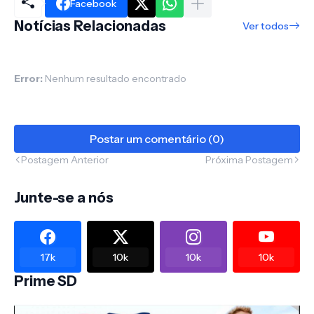
Facebook
Notícias Relacionadas
Ver todos
Error:
Nenhum resultado encontrado
Postar um comentário (0)
Postagem Anterior
Próxima Postagem
Junte-se a nós
17k
10k
10k
10k
Prime SD