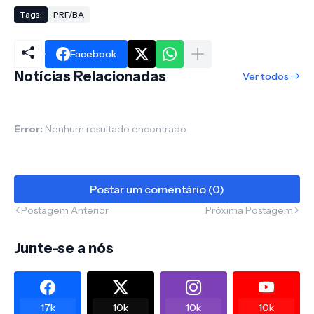
Tags:
PRF/BA
Facebook
Notícias Relacionadas
Ver todos
Error:
Nenhum resultado encontrado
Postar um comentário (0)
Postagem Anterior
Próxima Postagem
Junte-se a nós
17k
10k
10k
10k