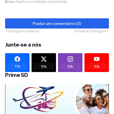
Error:
Nenhum resultado encontrado
Postar um comentário (0)
Postagem Anterior
Próxima Postagem
Junte-se a nós
17k
10k
10k
10k
Prime SD