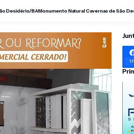
São Desidério/BA
Monumento Natural Cavernas de São De
Jun
17
Pri