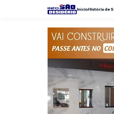
Início
História de 