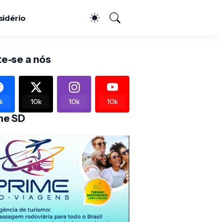
sidério
te-se a nós
k
10k
10k
10k
me SD