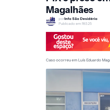
Magalhães
por
Info São Desidério
Publicado em:
18.5.25
Caso ocorreu em Luís Eduardo Maga