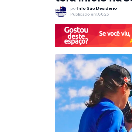
por
Info São Desidério
Publicado em:
8.8.25