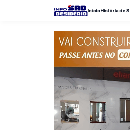
Início
História de 