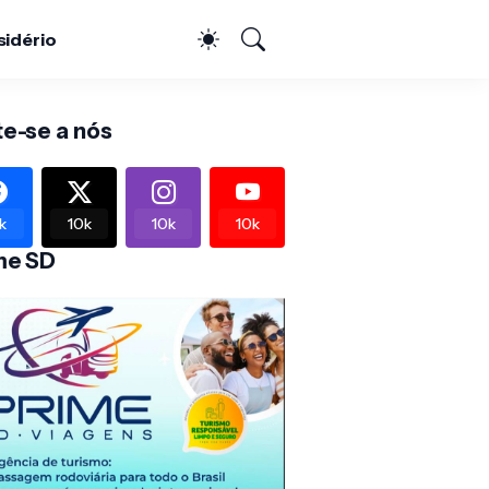
sidério
te-se a nós
k
10k
10k
10k
me SD