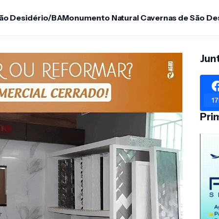
São Desidério/BA
Monumento Natural Cavernas de São De
Jun
17
Pri