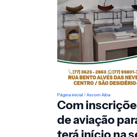
Página inicial
Ascom Aiba
Com inscriçõe
de aviação para
terá início na 