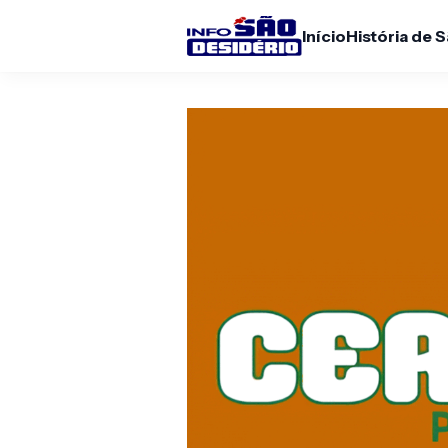
Início
História de 