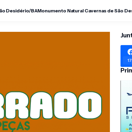
São Desidério/BA
Monumento Natural Cavernas de São De
Jun
17
Pri