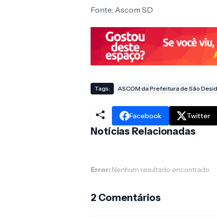
Fonte: Ascom SD
Tags:
ASCOM da Prefeitura de São Desid
Facebook
Twitter
Notícias Relacionadas
Error:
Nenhum resultado encontrado
2 Comentários