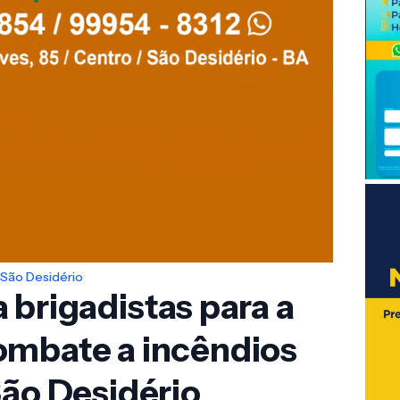
São Desidério
 brigadistas para a
ombate a incêndios
São Desidério