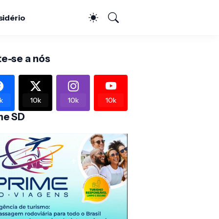
sidério
te-se a nós
k
10k
10k
10k
me SD