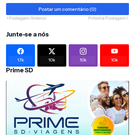
Postar um comentário (0)
Postagem Anterior
Próxima Postagem
Junte-se a nós
17k
10k
10k
10k
Prime SD