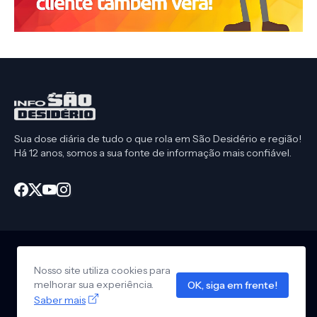
Sua dose diária de tudo o que rola em São Desidério e região!
Há 12 anos, somos a sua fonte de informação mais confiável.
Nosso site utiliza cookies para
Início
CEP São Desidério
Política de Privacidade
melhorar sua experiência.
OK, siga em frente!
Anuncie em nosso site
Design by -
Info São Desidério
Saber mais