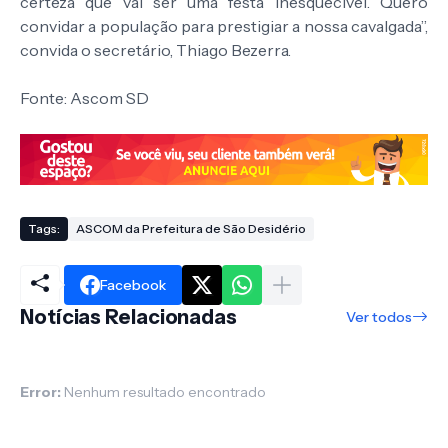
certeza que vai ser uma festa inesquecível. Quero
convidar a população para prestigiar a nossa cavalgada”,
convida o secretário, Thiago Bezerra.
Fonte: Ascom SD
Tags:
ASCOM da Prefeitura de São Desidério
Facebook
Notícias Relacionadas
Ver todos
Error:
Nenhum resultado encontrado