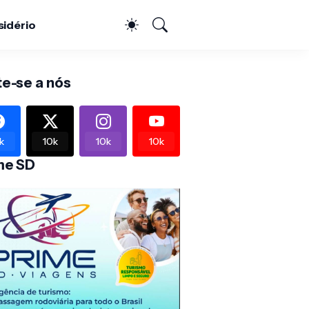
sidério
te-se a nós
k
10k
10k
10k
me SD