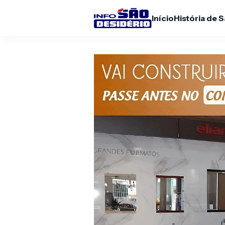
Início
História de 