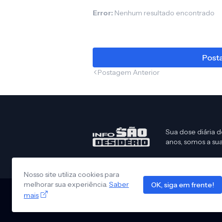
Error:
Nenhum resultado encontrado
Posta
Postagem Anterior
Sua dose diária d
anos, somos a sua
Nosso site utiliza cookies para
melhorar sua experiência.
Saber
OK, siga em frente!
mais
Design by -
Info São Desidério