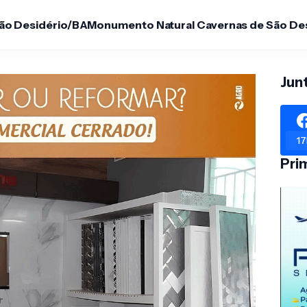
São Desidério/BA
Monumento Natural Cavernas de São De
Jun
17
Pri