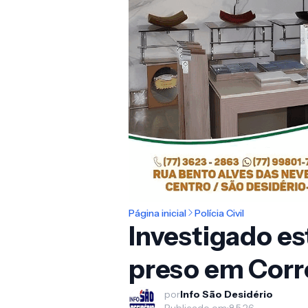
Página inicial
Polícia Civil
Investigado es
preso em Corr
por
Info São Desidério