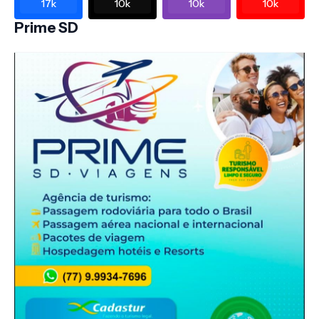
17k
10k
10k
10k
Prime SD